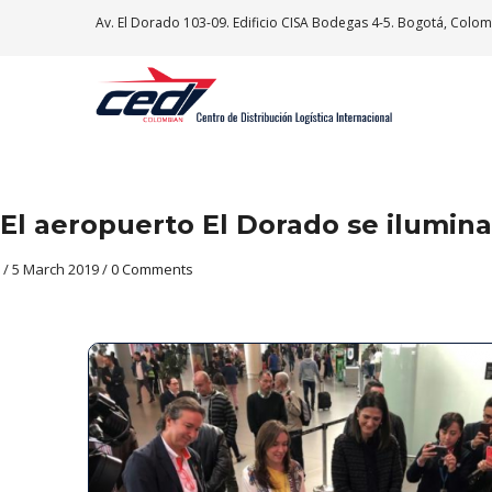
Pasar
Av. El Dorado 103-09. Edificio CISA Bodegas 4-5. Bogotá, Colom
al
contenido
principal
El aeropuerto El Dorado se ilumina
/
5 March 2019
/
0 Comments