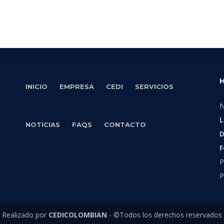
FOOTER
INICIO
EMPRESA
CEDI
SERVICIOS
MENU
N
L
NOTICIAS
FAQS
CONTACTO
D
F
P
P
Realizado por
CEDICOLOMBIAN
- ©Todos los derechos reservados